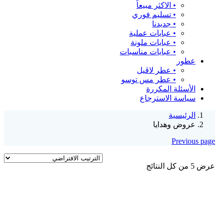
•⁠ ⁠الاكثر مبيعاً
•⁠ ⁠تسليم فوري
•⁠ ⁠جديدنا
•⁠ ⁠عبايات عملية
•⁠ ⁠عبايات ملونة
•⁠ ⁠عبايات مناسبات
عطور
•⁠ ⁠عطر لاڤيل
•⁠ ⁠عطر مس توسو
الأسئلة المكررة
سياسة الاسترجاع
الرئيسية
عروض وهدايا
Previous page
عرض ⁦5⁩ من كل النتائج