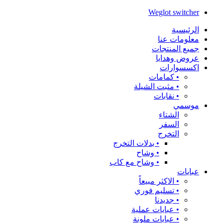
Weglot switcher
الرئيسية
معلومات عنا
جميع المنتجات
عروض وهدايا
اكسسوارات
•⁠ ⁠كمامات
•⁠ ⁠مثبت الشيلة
•⁠ ⁠نقابات
موسمي
الشتاء
السفر
التخرج
•⁠ ⁠بدلات التخرج
•⁠ ⁠وشاح
•⁠ ⁠وشاح مع كاب
عبايات
•⁠ ⁠الاكثر مبيعاً
•⁠ ⁠تسليم فوري
•⁠ ⁠جديدنا
•⁠ ⁠عبايات عملية
•⁠ ⁠عبايات ملونة