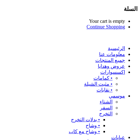
السلة
Your cart is empty
Continue Shopping
الرئيسية
معلومات عنا
جميع المنتجات
عروض وهدايا
اكسسوارات
•⁠ ⁠كمامات
•⁠ ⁠مثبت الشيلة
•⁠ ⁠نقابات
موسمي
الشتاء
السفر
التخرج
•⁠ ⁠بدلات التخرج
•⁠ ⁠وشاح
•⁠ ⁠وشاح مع كاب
عبايات